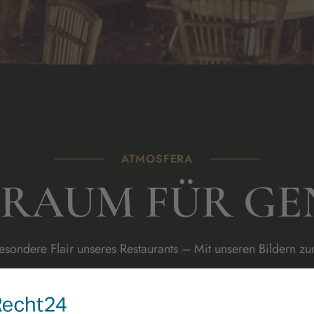
ATMOSFERA
 RAUM FÜR GE
sondere Flair unseres Restaurants – Mit unseren Bildern z