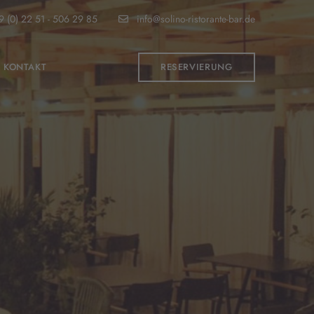
 (0) 22 51 - 506 29 85
info@solino-ristorante-bar.de
KONTAKT
RESERVIERUNG