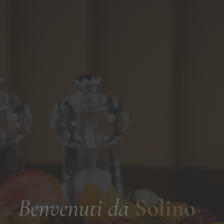
Benvenuti da
Solino