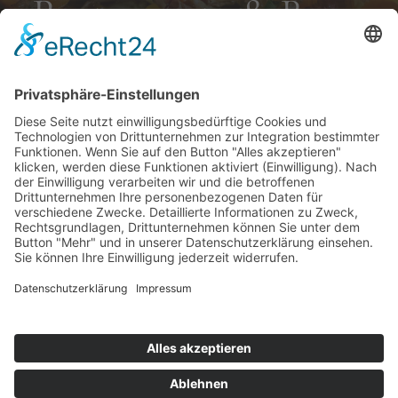
Restaurante & Bar
Erleben Sie feinste klassische italienische Küche,
modern interpretiert, im stilvollen Ambiente. Ein
Stück Italien auf jedem Teller, Buon Appetito.
MENÜ
TISCH RESERVIEREN